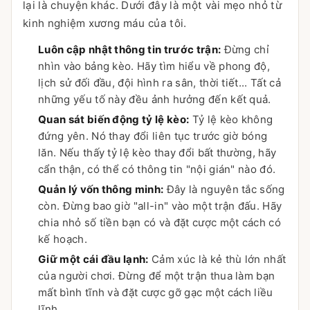
lại là chuyện khác. Dưới đây là một vài mẹo nhỏ từ
kinh nghiệm xương máu của tôi.
Luôn cập nhật thông tin trước trận:
Đừng chỉ
nhìn vào bảng kèo. Hãy tìm hiểu về phong độ,
lịch sử đối đầu, đội hình ra sân, thời tiết... Tất cả
những yếu tố này đều ảnh hưởng đến kết quả.
Quan sát biến động tỷ lệ kèo:
Tỷ lệ kèo không
đứng yên. Nó thay đổi liên tục trước giờ bóng
lăn. Nếu thấy tỷ lệ kèo thay đổi bất thường, hãy
cẩn thận, có thể có thông tin "nội gián" nào đó.
Quản lý vốn thông minh:
Đây là nguyên tắc sống
còn. Đừng bao giờ "all-in" vào một trận đấu. Hãy
chia nhỏ số tiền bạn có và đặt cược một cách có
kế hoạch.
Giữ một cái đầu lạnh:
Cảm xúc là kẻ thù lớn nhất
của người chơi. Đừng để một trận thua làm bạn
mất bình tĩnh và đặt cược gỡ gạc một cách liều
lĩnh.