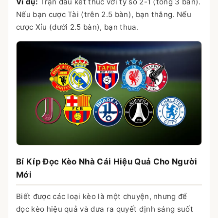
Ví dụ:
Trận đấu kết thúc với tỷ số 2-1 (tổng 3 bàn).
Nếu bạn cược Tài (trên 2.5 bàn), bạn thắng. Nếu
cược Xỉu (dưới 2.5 bàn), bạn thua.
Bí Kíp Đọc Kèo Nhà Cái Hiệu Quả Cho Người
Mới
Biết được các loại kèo là một chuyện, nhưng để
đọc kèo hiệu quả và đưa ra quyết định sáng suốt